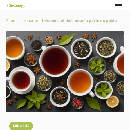
Accueil
›
Minceur
›
Infusions et thés pour la perte de poids
MINCEUR